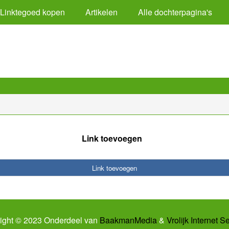
Linktegoed kopen
Artikelen
Alle dochterpagina's
Link toevoegen
Link toevoegen
ight © 2023 Onderdeel van
BaakmanMedia
&
Vrolijk Internet S