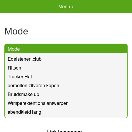
Menu +
Mode
Mode
Edelstenen.club
Ritsen
Trucker Hat
oorbellen zilveren kopen
Bruidsmake up
Wimperextentions antwerpen
abendkleid lang
Link toevoegen