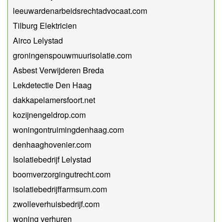
leeuwardenarbeidsrechtadvocaat.com
Tilburg Elektricien
Airco Lelystad
groningenspouwmuurisolatie.com
Asbest Verwijderen Breda
Lekdetectie Den Haag
dakkapelamersfoort.net
kozijnengeldrop.com
woningontruimingdenhaag.com
denhaaghovenier.com
Isolatiebedrijf Lelystad
boomverzorgingutrecht.com
isolatiebedrijffarmsum.com
zwolleverhuisbedrijf.com
woning verhuren