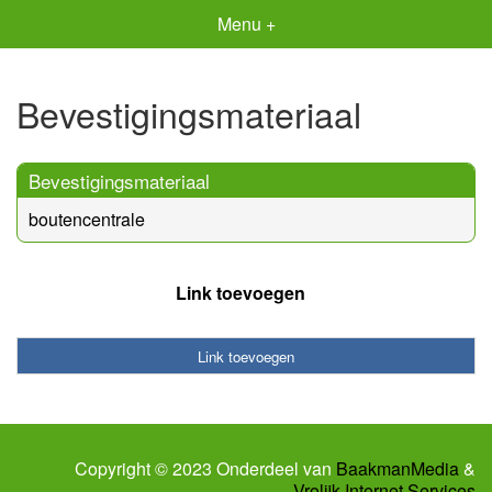
Menu +
Bevestigingsmateriaal
Bevestigingsmateriaal
boutencentrale
Link toevoegen
Link toevoegen
Copyright © 2023 Onderdeel van
BaakmanMedia
&
Vrolijk Internet Services