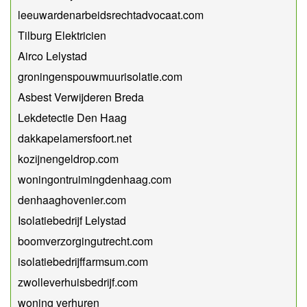
leeuwardenarbeidsrechtadvocaat.com
Tilburg Elektricien
Airco Lelystad
groningenspouwmuurisolatie.com
Asbest Verwijderen Breda
Lekdetectie Den Haag
dakkapelamersfoort.net
kozijnengeldrop.com
woningontruimingdenhaag.com
denhaaghovenier.com
Isolatiebedrijf Lelystad
boomverzorgingutrecht.com
isolatiebedrijffarmsum.com
zwolleverhuisbedrijf.com
woning verhuren